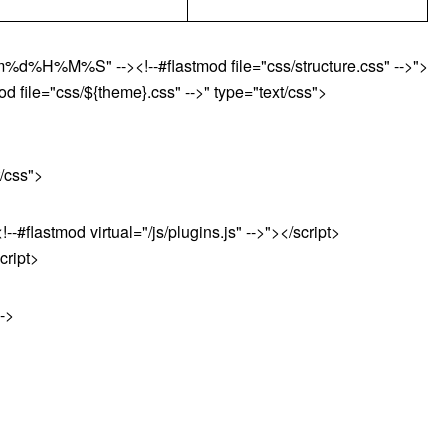
m%d%H%M%S" --><!--#flastmod file="css/structure.css" -->">

d file="css/${theme}.css" -->" type="text/css">
/css">
lastmod virtual="/js/plugins.js" -->"></script>

cript>
->