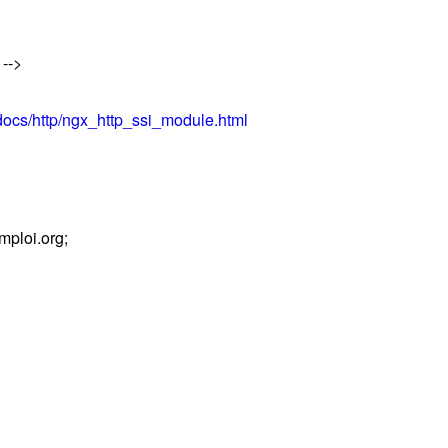
 -->
/docs/http/ngx_http_ssi_module.html
ploi.org;
